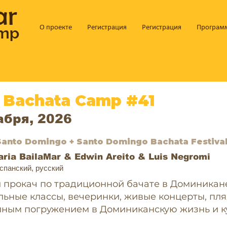
ar
amp
О проекте
Регистрация
Регистрация
Програм
 Bachata Camp #41
абря, 2026
 Santo Domingo + Santo Domingo Bachata Festiva
ria BailaMar &
Edwin Areito & Luis Negromi
испанский, русский
 прокач по традиционной бачате в Доминика
льные классы, вечеринки, живые концерты, пл
лным погружением в Доминиканскую жизнь и к