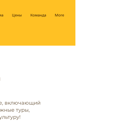
ма
Цены
Команда
More
l
не, включающий
яжные туры,
ультуру!