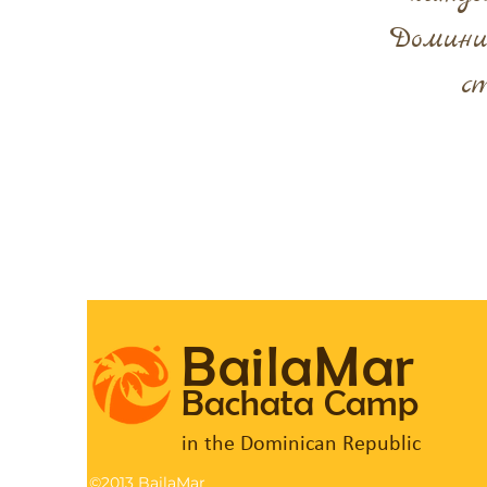
Феррерас.
какие
инструменты
Домини
и
ритмы
с
звучат
в
бачате.
BailaMar
Bachata Camp
in the Dominican Republic
©2013 BailaMar