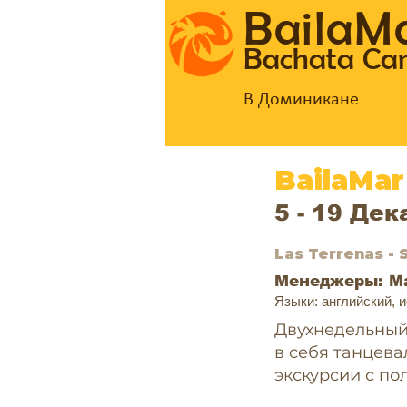
BailaM
Bachata C
В Доминикане
BailaMar
5 - 19 Дек
Las Terrenas -
Менеджеры: Ma
Языки: английский, 
Двухнедельный
в себя танцева
экскурсии с по