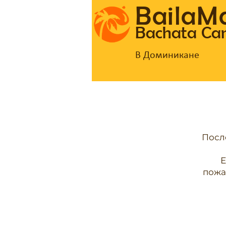
BailaM
Bachata C
В Доминикане
Посл
Е
пожа