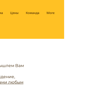
ма
Цены
Команда
More
вышлем Вам
ждение,
нами любым